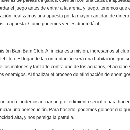
 arenas de peleas de gallos, cuentan con una capa de apuestas,
dar el juego antes de entrar a la arena, y luego, tenemos que
inuación, realizamos una apuesta por la mayor cantidad de din
s la apuesta. Como podemos ver, es dinero fácil.
 misión Bam Bam Club. Al iniciar esta misión, ingresamos al cl
del club. El lugar de la confrontación será una habitación que 
e los matones y lanzarlo contra uno de los acuarios, el acuari
los enemigos. Al finalizar el proceso de eliminación de enemigo
 un arma, podemos iniciar un procedimiento sencillo para hacer
iniciar una persecución. Para hacerlo, podemos golpear cualqui
ocidad alta, y nos persiga la patrulla.