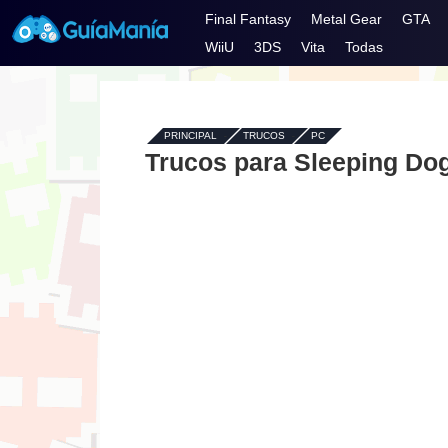
Final Fantasy
Metal Gear
GTA
WiiU
3DS
Vita
Todas
PRINCIPAL
-
TRUCOS
-
PC
Trucos para Sleeping Do