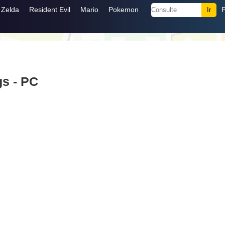
Zelda
Resident Evil
Mario
Pokemon
gs - PC