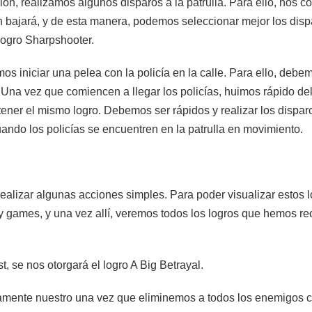
n, realizamos algunos disparos a la patrulla. Para ello, nos c
n bajará, y de esta manera, podemos seleccionar mejor los disp
logro Sharpshooter.
s iniciar una pelea con la policía en la calle. Para ello, deb
 Una vez que comiencen a llegar los policías, huimos rápido de
btener el mismo logro. Debemos ser rápidos y realizar los dispar
ando los policías se encuentren en la patrulla en movimiento.
ealizar algunas acciones simples. Para poder visualizar estos 
y games, y una vez allí, veremos todos los logros que hemos re
 se nos otorgará el logro A Big Betrayal.
etamente nuestro una vez que eliminemos a todos los enemigos 