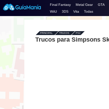
Final Fantasy
Metal Gear
GTA
WiiU
3DS
Vita
Todas
PRINCIPAL
-
TRUCOS
-
PS2
Trucos para Simpsons Sk