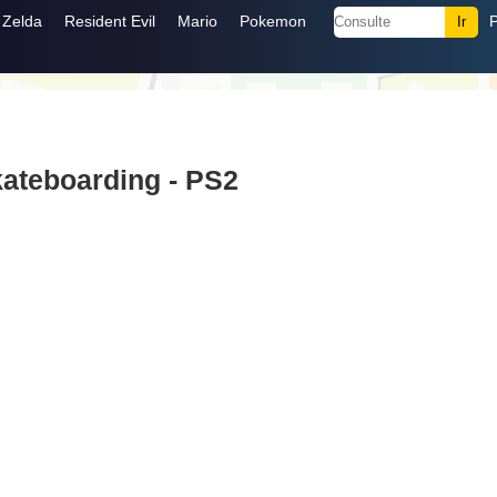
Zelda
Resident Evil
Mario
Pokemon
ateboarding - PS2