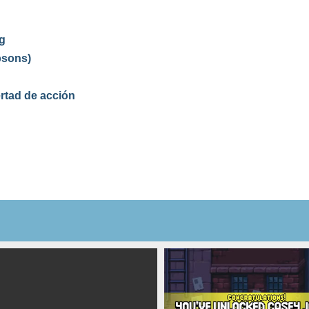
g
psons)
rtad de acción