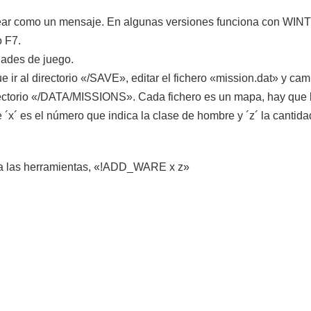
lear como un mensaje. En algunas versiones funciona con WIN
 F7.
dades de juego.
e ir al directorio «/SAVE», editar el fichero «mission.dat» y cam
rectorio «/DATA/MISSIONS». Cada fichero es un mapa, hay que 
´x´ es el número que indica la clase de hombre y ´z´ la canti
ra las herramientas, «!ADD_WARE x z»