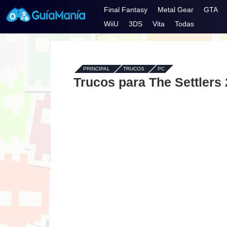
Final Fantasy
Metal Gear
GTA
WiiU
3DS
Vita
Todas
PRINCIPAL
-
TRUCOS
-
PC
Trucos para The Settlers 