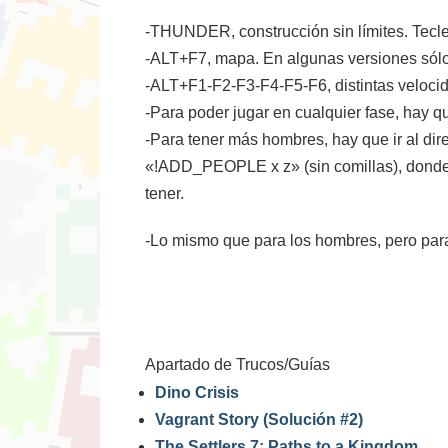
-THUNDER, construcción sin límites. Tec
-ALT+F7, mapa. En algunas versiones sólo
-ALT+F1-F2-F3-F4-F5-F6, distintas veloci
-Para poder jugar en cualquier fase, hay qu
-Para tener más hombres, hay que ir al di
«!ADD_PEOPLE x z» (sin comillas), donde 
tener.
-Lo mismo que para los hombres, pero pa
Apartado de Trucos/Guías
Dino Crisis
Vagrant Story (Solución #2)
The Settlers 7: Paths to a Kingdom