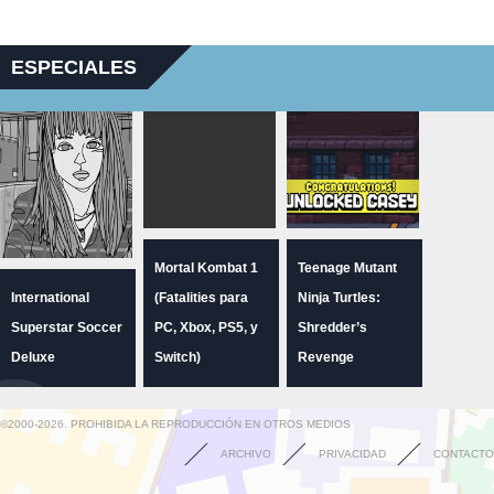
ESPECIALES
Mortal Kombat 1
Teenage Mutant
International
(Fatalities para
Ninja Turtles:
Superstar Soccer
PC, Xbox, PS5, y
Shredder’s
Deluxe
Switch)
Revenge
©2000-2026. PROHIBIDA LA REPRODUCCIÓN EN OTROS MEDIOS
ARCHIVO
PRIVACIDAD
CONTACTO