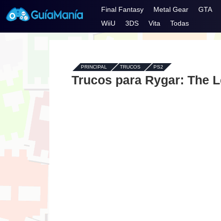
Final Fantasy
Metal Gear
GTA
WiiU
3DS
Vita
Todas
PRINCIPAL
-
TRUCOS
-
PS2
Trucos para Rygar: The 