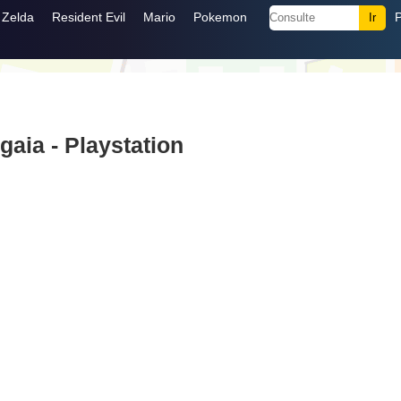
Zelda
Resident Evil
Mario
Pokemon
aia - Playstation