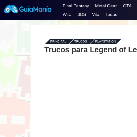
Final Fantasy
Metal Gear
GTA
WiiU
3DS
Vita
Todas
PRINCIPAL
-
TRUCOS
-
PLAYSTATION
Trucos para Legend of Leg