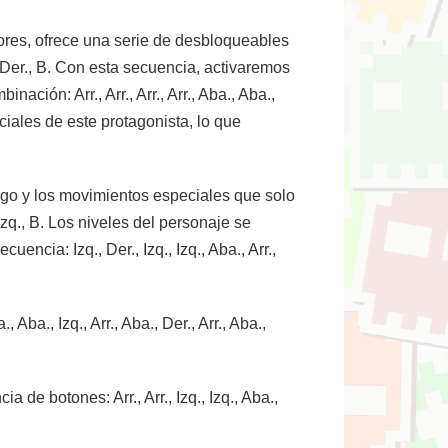
iores, ofrece una serie de desbloqueables
., Der., B. Con esta secuencia, activaremos
ación: Arr., Arr., Arr., Arr., Aba., Aba.,
iales de este protagonista, lo que
juego y los movimientos especiales que solo
, Izq., B. Los niveles del personaje se
uencia: Izq., Der., Izq., Izq., Aba., Arr.,
a., Izq., Arr., Aba., Der., Arr., Aba.,
 de botones: Arr., Arr., Izq., Izq., Aba.,