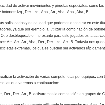
capacidad de activar movimientos y piruetas especiales, como la
botones: Izq., Der., izq., Aba., Arr., Aba., Aba., Aba., B.
ás sofisticados y de calidad que podemos encontrar en este tít
res, ya que por ejemplo, al utilizar la combinación de botones: Aba
. Otro desbloqueable interesante para este jugador, es la activac
s: Arr., Arr., Arr., Aba., Der., Der., Izq., Arr., B. Todavía nos 
icletas extremas, los cuales pueden ser activados rápidamente al 
alizar la activación de varias competencias por equipos, con 
omo las que veremos a continuación:
Arr., Der., Der., Arr., B, activaremos la competición en grupos de
bloquear rápidamente utilizando la secuencia: Arr., Aba., Arr., Aba