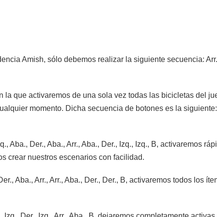
cia Amish, sólo debemos realizar la siguiente secuencia: Arr., Izq
n la que activaremos de una sola vez todas las bicicletas del 
lquier momento. Dicha secuencia de botones es la siguiente: Arr.
Izq., Aba., Der., Aba., Arr., Aba., Der., Izq., Izq., B, activaremos
s crear nuestros escenarios con facilidad.
Der., Aba., Arr., Arr., Aba., Der., Der., B, activaremos todos los
q., Izq., Der., Izq., Arr., Aba., B, dejaremos completamente activ