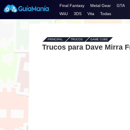
Final Fantasy
Metal Gear
GTA
WiiU
3DS
Vita
Todas
PRINCIPAL
-
TRUCOS
-
GAME CUBE
Trucos para Dave Mirra 