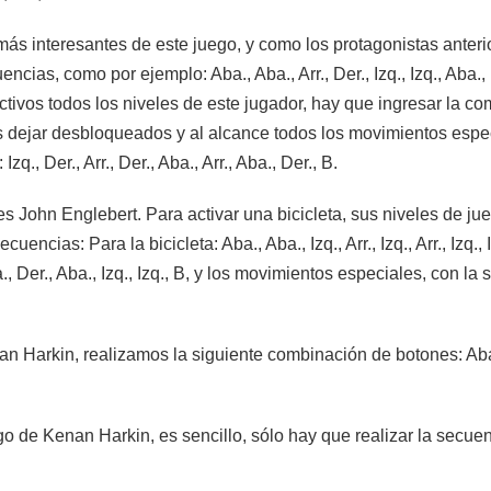
más interesantes de este juego, y como los protagonistas anter
encias, como por ejemplo: Aba., Aba., Arr., Der., Izq., Izq., Aba
tivos todos los niveles de este jugador, hay que ingresar la combin
s dejar desbloqueados y al alcance todos los movimientos espec
q., Der., Arr., Der., Aba., Arr., Aba., Der., B.
 es John Englebert. Para activar una bicicleta, sus niveles de 
uencias: Para la bicicleta: Aba., Aba., Izq., Arr., Izq., Arr., Izq.
., Der., Aba., Izq., Izq., B, y los movimientos especiales, con la sec
n Harkin, realizamos la siguiente combinación de botones: Aba., Ab
o de Kenan Harkin, es sencillo, sólo hay que realizar la secuencia