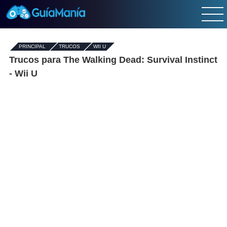
PRINCIPAL
-
TRUCOS
-
WII U
Trucos para The Walking Dead: Survival Instinct
- Wii U