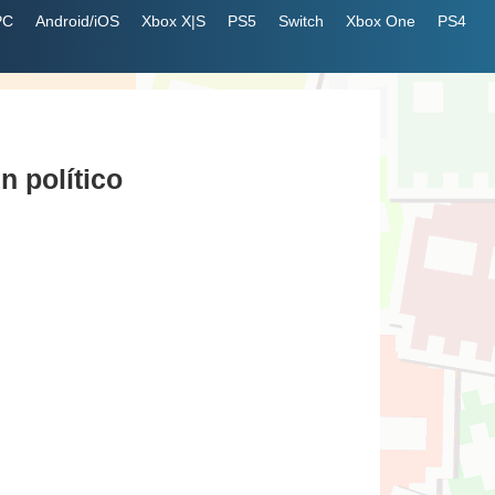
PC
Android/iOS
Xbox X|S
PS5
Switch
Xbox One
PS4
n político