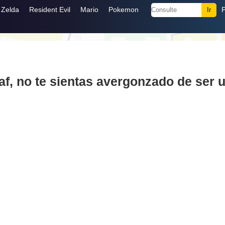
Zelda
Resident Evil
Mario
Pokemon
f, no te sientas avergonzado de ser u