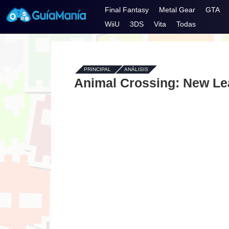
Final Fantasy
Metal Gear
GTA
WiiU
3DS
Vita
Todas
PRINCIPAL
-
ANÁLISIS
Animal Crossing: New Lea