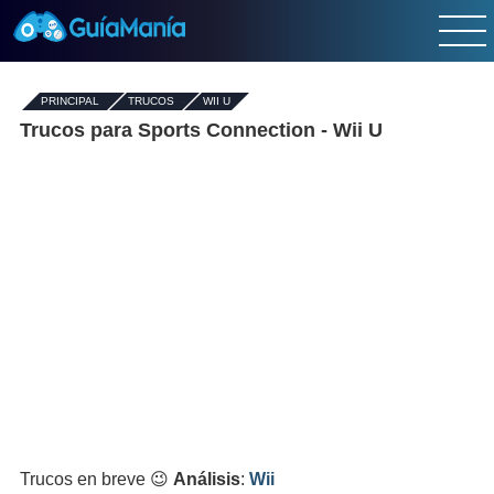
PRINCIPAL
-
TRUCOS
-
WII U
Trucos para Sports Connection - Wii U
Trucos en breve 😉
Análisis
:
Wii