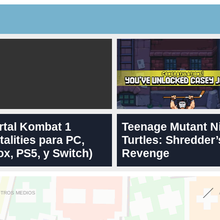
rtal Kombat 1
Teenage Mutant N
talities para PC,
Turtles: Shredder’
x, PS5, y Switch)
Revenge
OTROS MEDIOS