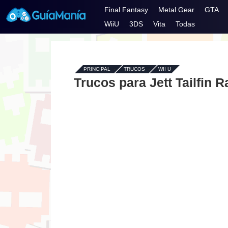
Final Fantasy
Metal Gear
GTA
WiiU
3DS
Vita
Todas
PRINCIPAL
-
TRUCOS
-
WII U
Trucos para Jett Tailfin R