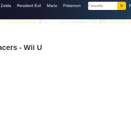
Zelda
Resident Evil
Mario
Pokemon
acers - Wii U