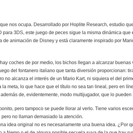
ión que nos ocupa. Desarrollado por Hoplite Research, estudio 
 para 3DS, este juego de peces sigue la misma dinámica que e
a de animación de Disney y está claramente inspirado por Mario 
hay coches de por medio, los bichos llegan a alcanzar buenas ve
go del fontanero italiano que tanta diversión proporcionan: tira
ro no alcanza el interés de un Mario Kart, ni siquiera el del pri
la meta, lo que hace que el título no sea tan lineal, pero en lí
 además de, evidentemente, modo multijugador, que lo pueden 
bonito, pero tampoco se puede llorar al verlo. Tiene varios escen
, pero no llaman demasiado la atención.
 una idea original no es necesariamente una buena idea. ¿Por q
o a Nemo o el de alguna posible secuela suya de la que hay ru