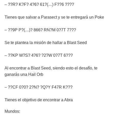
– ??R? K?F? 4?6? 61?(…) F??6 ????
Tienes que salvar a Parasect y se te entregará un Poke
– ??9P P?(…)? 866? RN?M 0?7T 7???
Se te plantea la misión de hallar a Blast Seed
– ??KP W?S? 4?6? ?2?W 0?7T 6???
Al encontrar a Blast Seed, siendo esto el desafío, te
ganarás una Hail Orb
– ??CF 0?0? 2?N? ?Q?Y F47R K???
Tienes el objetivo de encontrar a Abra
Mundos: