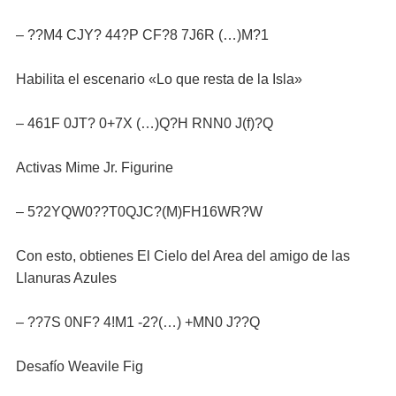
– ??M4 CJY? 44?P CF?8 7J6R (…)M?1
Habilita el escenario «Lo que resta de la Isla»
– 461F 0JT? 0+7X (…)Q?H RNN0 J(f)?Q
Activas Mime Jr. Figurine
– 5?2YQW0??T0QJC?(M)FH16WR?W
Con esto, obtienes El Cielo del Area del amigo de las
Llanuras Azules
– ??7S 0NF? 4!M1 -2?(…) +MN0 J??Q
Desafío Weavile Fig