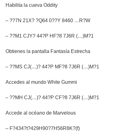
Habilita la cueva Oddity
– ??7N 21X? ?Q64 0??Y 8460 …R?W
– ??M1 CJY? 44?P HF?8 7J6R (…)M?1
Obtienes la pantalla Fantasía Estrecha
– ??MS CJ(…)? 44?P MF?8 7J6R (…)M?1
Accedes al mundo White Gummi
– ??MH CJ(…)? 44?P CF?8 7J6R (…)M?1
Accede al océano de Marvelous
– F?434?t?429H90?7H56R8K?(f)