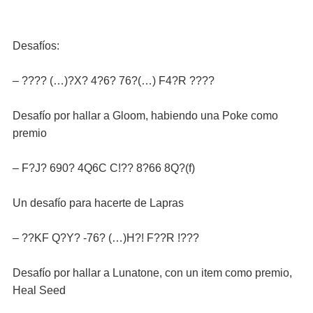
Desafíos:
– ???? (…)?X? 4?6? 76?(…) F4?R ????
Desafío por hallar a Gloom, habiendo una Poke como
premio
– F?J? 690? 4Q6C C!?? 8?66 8Q?(f)
Un desafío para hacerte de Lapras
– ??KF Q?Y? -76? (…)H?! F??R !???
Desafío por hallar a Lunatone, con un item como premio,
Heal Seed