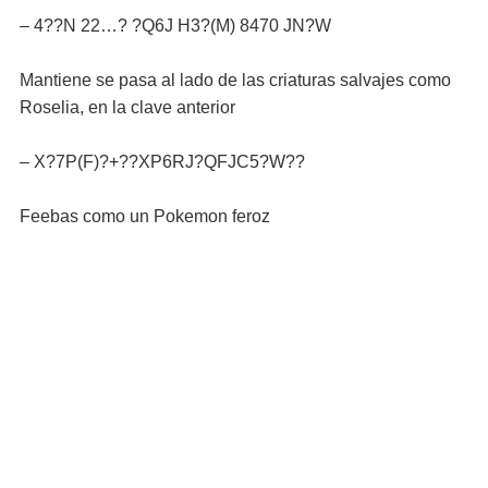
– 4??N 22…? ?Q6J H3?(M) 8470 JN?W
Mantiene se pasa al lado de las criaturas salvajes como
Roselia, en la clave anterior
– X?7P(F)?+??XP6RJ?QFJC5?W??
Feebas como un Pokemon feroz