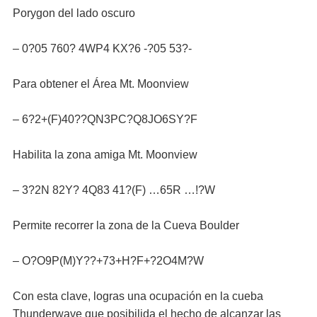
Porygon del lado oscuro
– 0?05 760? 4WP4 KX?6 -?05 53?-
Para obtener el Área Mt. Moonview
– 6?2+(F)40??QN3PC?Q8JO6SY?F
Habilita la zona amiga Mt. Moonview
– 3?2N 82Y? 4Q83 41?(F) …65R …!?W
Permite recorrer la zona de la Cueva Boulder
– O?O9P(M)Y??+73+H?F+?2O4M?W
Con esta clave, logras una ocupación en la cueba
Thunderwave que posibilida el hecho de alcanzar las