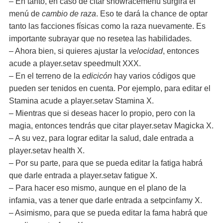
– En tanto, en caso de citar showracemenu surgirá el
menú de
cambio de raza
. Eso te dará la chance de optar
tanto las facciones físicas como la raza nuevamente. Es
importante subrayar que no resetea las habilidades.
– Ahora bien, si quieres ajustar la
velocidad
, entonces
acude a player.setav speedmult XXX.
– En el terreno de la
edicicón
hay varios códigos que
pueden ser tenidos en cuenta. Por ejemplo, para editar el
Stamina acude a player.setav Stamina X.
– Mientras que si deseas hacer lo propio, pero con la
magia, entonces tendrás que citar player.setav Magicka X.
– A su vez, para lograr editar la salud, dale entrada a
player.setav health X.
– Por su parte, para que se pueda editar la fatiga habrá
que darle entrada a player.setav fatigue X.
– Para hacer eso mismo, aunque en el plano de la
infamia, vas a tener que darle entrada a setpcinfamy X.
– Asimismo, para que se pueda editar la fama habrá que