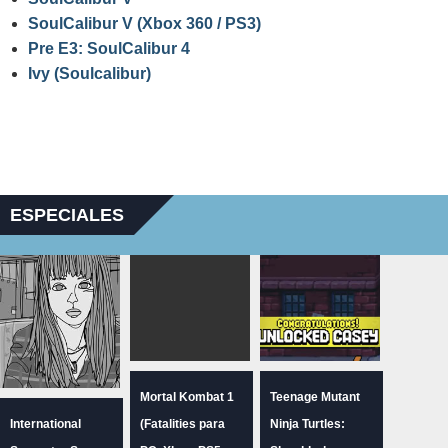
SoulCalibur V (Xbox 360 / PS3)
Pre E3: SoulCalibur 4
Ivy (Soulcalibur)
ESPECIALES
Mortal Kombat 1
Teenage Mutant
International
(Fatalities para
Ninja Turtles: