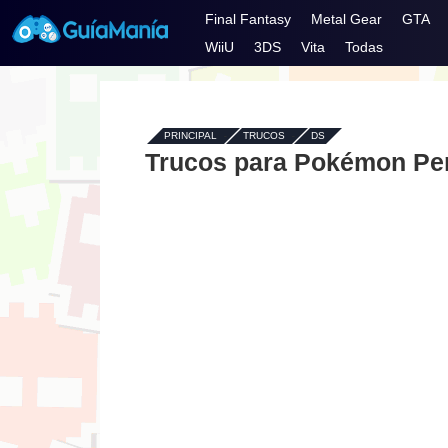
Final Fantasy
Metal Gear
GTA
WiiU
3DS
Vita
Todas
PRINCIPAL
-
TRUCOS
-
DS
Trucos para Pokémon Per