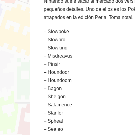
Nintendo suele sacar al mercado dos versio
pequeños detalles. Uno de ellos es los P
atrapados en la edición Perla. Toma nota!.
– Slowpoke
– Slowbro
– Slowking
– Misdreavus
– Pinsir
– Houndoor
– Houndoom
– Bagon
– Shelgon
– Salamence
– Stanler
– Spheal
– Sealeo