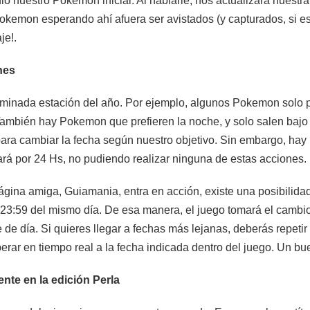
dio nuestro Pokemon inicial. Al hablarle, nos actualizará nuestr
okemon esperando ahí afuera ser avistados (y capturados, si 
je!.
ones
minada estación del año. Por ejemplo, algunos Pokemon solo p
mbién hay Pokemon que prefieren la noche, y solo salen bajo la
 para cambiar la fecha según nuestro objetivo. Sin embargo, hay u
rá por 24 Hs, no pudiendo realizar ninguna de estas acciones.
gina amiga, Guiamania, entra en acción, existe una posibilidad 
ora 23:59 del mismo día. De esa manera, el juego tomará el camb
de día. Si quieres llegar a fechas más lejanas, deberás repeti
rar en tiempo real a la fecha indicada dentro del juego. Un bu
te en la edición Perla