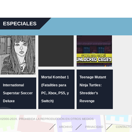
ESPECIALES
Mortal Kombat 1
Teenage Mutant
International
(Fatalities para
Ninja Turtles:
Superstar Soccer
PC, Xbox, PS5, y
Shredder’s
Deluxe
Switch)
Revenge
©2000-2026. PROHIBIDA LA REPRODUCCIÓN EN OTROS MEDIOS
ARCHIVO
PRIVACIDAD
CONTACTO