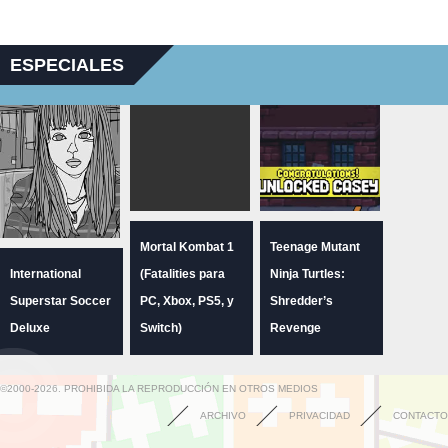
ESPECIALES
Mortal Kombat 1
Teenage Mutant
International
(Fatalities para
Ninja Turtles:
Superstar Soccer
PC, Xbox, PS5, y
Shredder’s
Deluxe
Switch)
Revenge
©2000-2026. PROHIBIDA LA REPRODUCCIÓN EN OTROS MEDIOS
ARCHIVO
PRIVACIDAD
CONTACTO