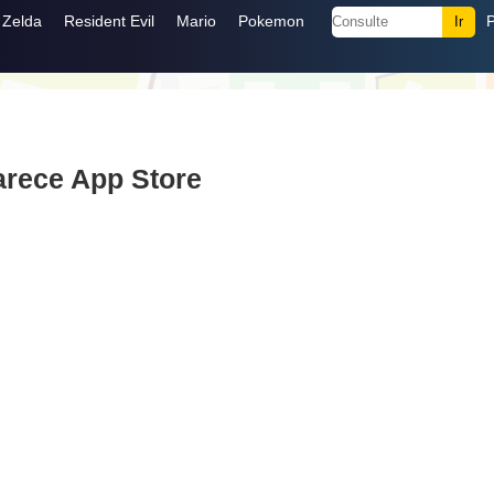
Zelda
Resident Evil
Mario
Pokemon
rece App Store