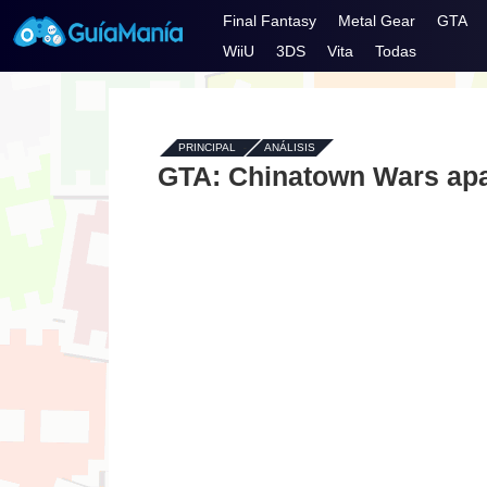
Final Fantasy
Metal Gear
GTA
WiiU
3DS
Vita
Todas
PRINCIPAL
-
ANÁLISIS
GTA: Chinatown Wars apa