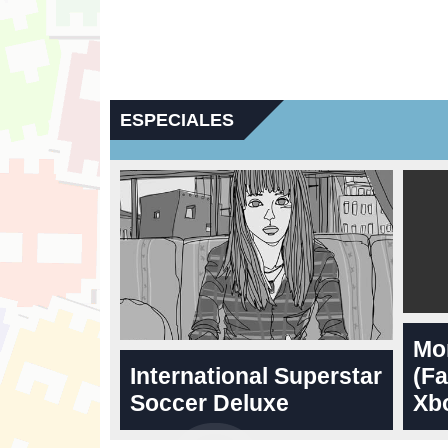
ESPECIALES
Mo
International Superstar
(Fa
Soccer Deluxe
Xbo