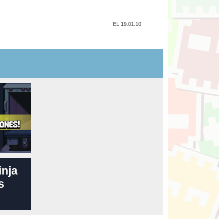
EL 19.01.10
inja
s