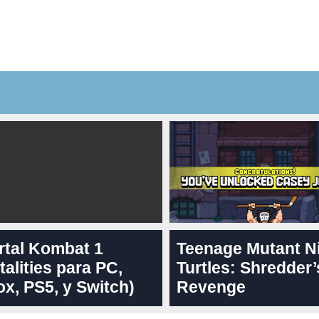
rtal Kombat 1
Teenage Mutant N
talities para PC,
Turtles: Shredder’
x, PS5, y Switch)
Revenge