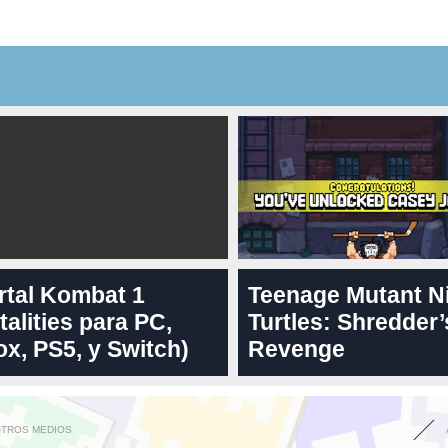
rtal Kombat 1
Teenage Mutant N
talities para PC,
Turtles: Shredder’
x, PS5, y Switch)
Revenge
OTROS MEDIOS