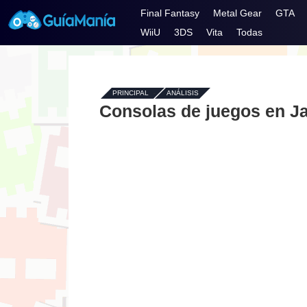
Final Fantasy
Metal Gear
GTA
WiiU
3DS
Vita
Todas
PRINCIPAL
-
ANÁLISIS
Consolas de juegos en J