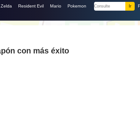
Zelda
Resident Evil
Mario
Pokemon
apón con más éxito