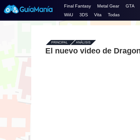
Final Fantasy
Metal Gear
GTA
WiiU
3DS
Vita
Todas
PRINCIPAL
-
ANÁLISIS
El nuevo video de Dragon