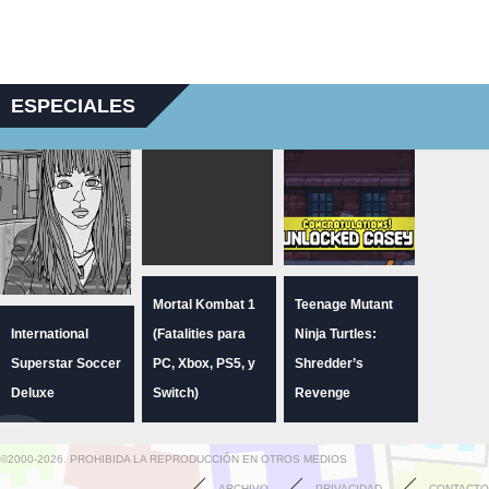
ESPECIALES
Mortal Kombat 1
Teenage Mutant
International
(Fatalities para
Ninja Turtles:
Superstar Soccer
PC, Xbox, PS5, y
Shredder’s
Deluxe
Switch)
Revenge
©2000-2026. PROHIBIDA LA REPRODUCCIÓN EN OTROS MEDIOS
ARCHIVO
PRIVACIDAD
CONTACTO