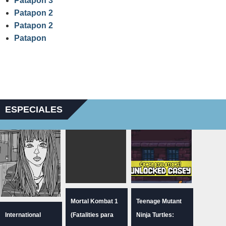
Patapon 3
Patapon 2
Patapon 2
Patapon
ESPECIALES
Mortal Kombat 1
Teenage Mutant
International
(Fatalities para
Ninja Turtles: