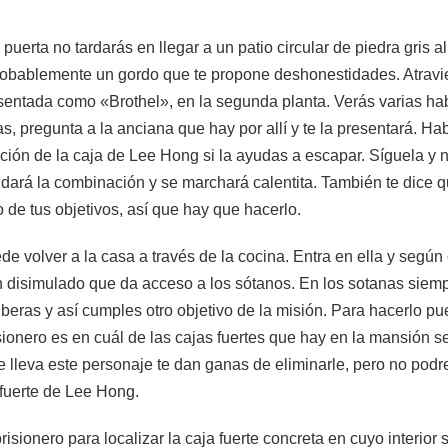
a puerta no tardarás en llegar a un patio circular de piedra gris
probablemente un gordo que te propone deshonestidades. Atravi
esentada como «Brothel», en la segunda planta. Verás varias ha
, pregunta a la anciana que hay por allí y te la presentará. Habl
nación de la caja de Lee Hong si la ayudas a escapar. Síguela y
dará la combinación y se marchará calentita. También te dice q
 de tus objetivos, así que hay que hacerlo.
de volver a la casa a través de la cocina. Entra en ella y según
 disimulado que da acceso a los sótanos. En los sotanas siemp
 liberas y así cumples otro objetivo de la misión. Para hacerlo 
prisionero es en cuál de las cajas fuertes que hay en la mansión
e lleva este personaje te dan ganas de eliminarle, pero no pod
 fuerte de Lee Hong.
risionero para localizar la caja fuerte concreta en cuyo interio