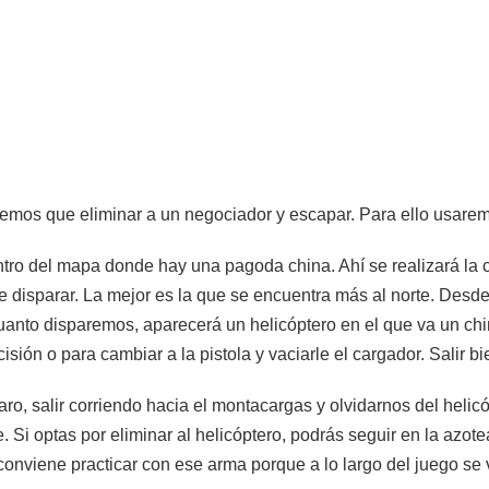
mos que eliminar a un negociador y escapar. Para ello usaremos
ro del mapa donde hay una pagoda china. Ahí se realizará la 
isparar. La mejor es la que se encuentra más al norte. Desde a
 cuanto disparemos, aparecerá un helicóptero en el que va un c
cisión o para cambiar a la pistola y vaciarle el cargador. Salir 
ro, salir corriendo hacia el montacargas y olvidarnos del heli
he. Si optas por eliminar al helicóptero, podrás seguir en la azot
conviene practicar con ese arma porque a lo largo del juego se