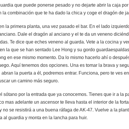
uardia que puede ponerse pesado y no dejarte abrir la caja por
n la combinación que te ha dado la chica y coge el dragón de ja
en la primera planta, una vez pasado el bar. En el lado izquier
nciano. Dale el dragón al anciano y el te da un veneno diciéndot
das. Te dice que eches veneno al guarda. Vete a la cocina y v
r en la que se han sentado Lee Hong y su gordo guardaespald
ong en ese mismo momento. Da lo mismo hacerlo ahí o después
juego. Aquí tenemos dos opciones. Una es tomar la brava y segu
e abran la puerta a él, podremos entrar. Funciona, pero te ves e
buscar un camino más seguro.
del sótano por la entrada que ya conocemos. Tienes que ir a la 
o mas adelante un ascensor te lleva hasta el interior de la forta
y no se resistirá a una buena ráfaga de AK-47. Vuelve a la plan
 al guardia y monta en la lancha para huir.