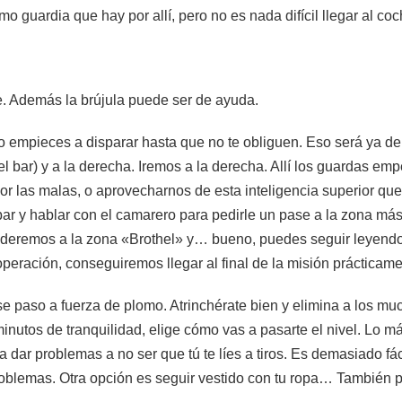
mo guardia que hay por allí, pero no es nada difícil llegar al co
. Además la brújula puede ser de ayuda.
 No empieces a disparar hasta que no te obliguen. Eso será ya de
 (el bar) y a la derecha. Iremos a la derecha. Allí los guardas e
r las malas, o aprovecharnos de esta inteligencia superior que
ar y hablar con el camarero para pedirle un pase a la zona más 
cederemos a la zona «Brothel» y… bueno, puedes seguir leyendo 
peración, conseguiremos llegar al final de la misión prácticamen
rse paso a fuerza de plomo. Atrinchérate bien y elimina a los mu
minutos de tranquilidad, elige cómo vas a pasarte el nivel. Lo má
a dar problemas a no ser que tú te líes a tiros. Es demasiado fá
problemas. Otra opción es seguir vestido con tu ropa… También p