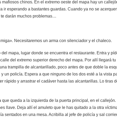
os mafiosos chinos. En el extremo oeste del mapa hay un callejó
ra ir esperando a bastantes guardas. Cuando ya no se acerquen m
co te darán muchos problemas…
«miga». Necesitaremos un arma con silenciador y el chaleco.
del mapa, lugar donde se encuentra el restaurante. Entra y píde
 calle del extremo superior derecho del mapa. Por allí llegará tu
na trampilla de alcantarillado, poco antes de que doble la esqui
n y un policía. Espera a que ninguno de los dos esté a la vista p
r rápido y arrastrar el cadáver hasta las alcantarillas. Lo tiras
na que queda a la izquierda de la puerta principal, en el callej
s llave. Deja allí el amuleto que le has quitado a la otra víctima
ía sentados en una mesa. Acribilla al jefe de policía y sal corri