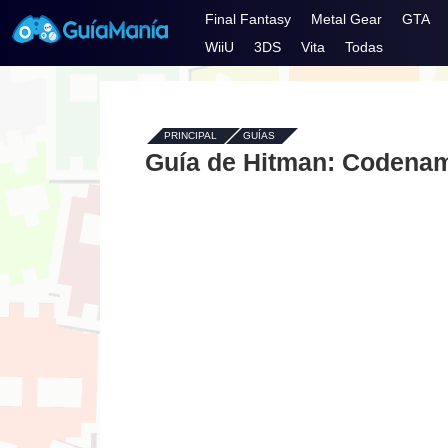
Final Fantasy
Metal Gear
GTA
WiiU
3DS
Vita
Todas
PRINCIPAL
-
GUÍAS
-
Guía de Hitman: Codena