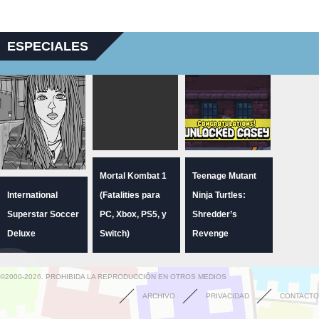
ESPECIALES
Mortal Kombat 1
Teenage Mutant
International
(Fatalities para
Ninja Turtles:
Superstar Soccer
PC, Xbox, PS5, y
Shredder’s
Deluxe
Switch)
Revenge
©2000-2026. PROHIBIDA LA REPRODUCCIÓN EN OTROS MEDIOS
ARCHIVO
PRIVACIDAD
CONTACTO