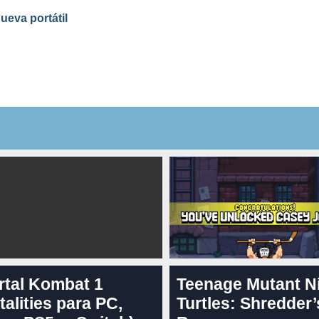
ueva portátil
rtal Kombat 1
Teenage Mutant N
talities para PC,
Turtles: Shredder’