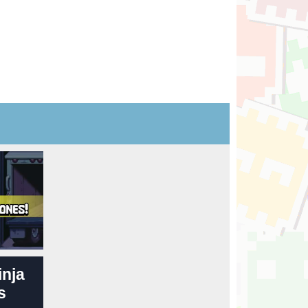
inja
s