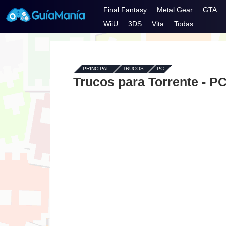
Final Fantasy
Metal Gear
GTA
WiiU
3DS
Vita
Todas
PRINCIPAL
-
TRUCOS
-
PC
Trucos para Torrente - P