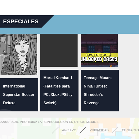
ESPECIALES
Mortal Kombat 1
Teenage Mutant
International
(Fatalities para
Ninja Turtles:
Superstar Soccer
PC, Xbox, PS5, y
Shredder’s
Deluxe
Switch)
Revenge
©2000-2026. PROHIBIDA LA REPRODUCCIÓN EN OTROS MEDIOS
ARCHIVO
PRIVACIDAD
CONTACTO