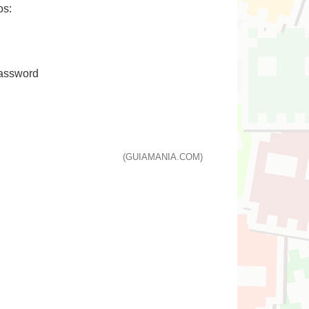
os:
password
(GUIAMANIA.COM)