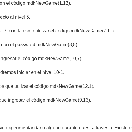
ra con el código mdkNewGame(1,12).
to al nivel 5.
vel 7, con tan sólo utilizar el código mdkNewGame(7,11).
te, con el password mdkNewGame(8,8).
mo ingresar el código mdkNewGame(10,7).
remos iniciar en el nivel 10-1.
mos que utilizar el código mdkNewGame(12,1).
os que ingresar el código mdkNewGame(9,13).
, sin experimentar daño alguno durante nuestra travesía. Existe