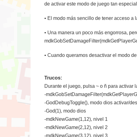
de activar este modo de juego tan especial
• El modo más sencillo de tener acceso a l
• Una manera un poco más engorrosa, pero m
mdkGobSetDamageFilter(mdkGetPlayerGob
• Cuando queramos desactivar el modo dei
Trucos:
Durante el juego, pulsa ~ o ñ para activar l
-mdkGobSetDamageFilter(mdkGetPlayerGo
-GodDebugToggle(), modo dios activar/des
-God(1), modo dios
-mdkNewGame(1,12), nivel 1
-mdkNewGame(2,12), nivel 2
-mdkNewGame(3,12), nivel 3