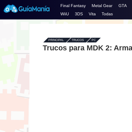
Final Fantasy
Metal Gear
GTA
WiiU
3DS
Vita
Todas
PRINCIPAL
-
TRUCOS
-
PC
Trucos para MDK 2: Arm