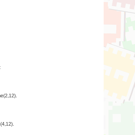
:
e(2,12).
(4,12).