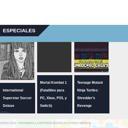
ESPECIALES
Mortal Kombat 1
Teenage Mutant
International
(Fatalities para
Ninja Turtles:
Superstar Soccer
PC, Xbox, PS5, y
Shredder’s
Deluxe
Switch)
Revenge
©2000-2026. PROHIBIDA LA REPRODUCCIÓN EN OTROS MEDIOS