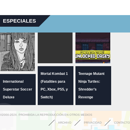
ESPECIALES
Mortal Kombat 1
Teenage Mutant
International
(Fatalities para
Ninja Turtles:
Superstar Soccer
PC, Xbox, PS5, y
Shredder’s
Deluxe
Switch)
Revenge
©2000-2026. PROHIBIDA LA REPRODUCCIÓN EN OTROS MEDIOS
ARCHIVO
PRIVACIDAD
CONTACTO