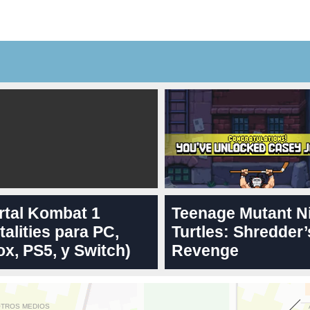
rtal Kombat 1
Teenage Mutant N
talities para PC,
Turtles: Shredder’
x, PS5, y Switch)
Revenge
OTROS MEDIOS