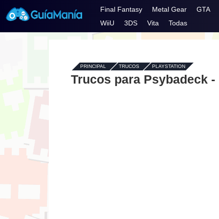
Final Fantasy
Metal Gear
GTA
WiiU
3DS
Vita
Todas
PRINCIPAL
-
TRUCOS
-
PLAYSTATION
Trucos para Psybadeck - 