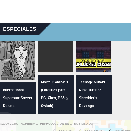
ESPECIALES
Mortal Kombat 1
Teenage Mutant
International
(Fatalities para
Ninja Turtles:
Superstar Soccer
PC, Xbox, PS5, y
Shredder’s
Deluxe
Switch)
Revenge
©2000-2026. PROHIBIDA LA REPRODUCCIÓN EN OTROS MEDIOS