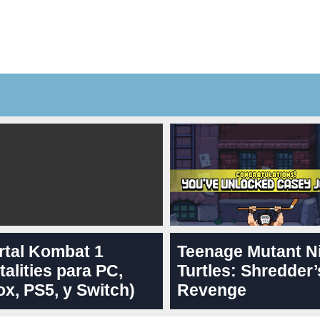
rtal Kombat 1
Teenage Mutant N
talities para PC,
Turtles: Shredder’
x, PS5, y Switch)
Revenge