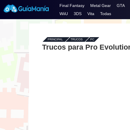
Final Fantasy
Metal Gear
GTA
WiiU
3DS
Vita
Todas
PRINCIPAL
-
TRUCOS
-
PC
Trucos para Pro Evolutio