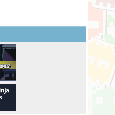
inja
s