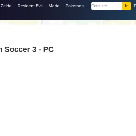
Zelda
Resident Evil
Mario
Pokemon
n Soccer 3 - PC