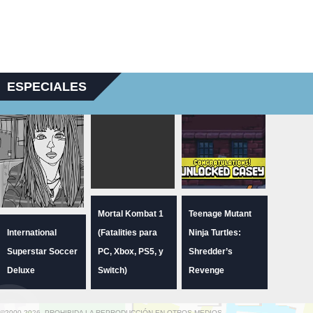
ESPECIALES
Mortal Kombat 1
Teenage Mutant
International
(Fatalities para
Ninja Turtles:
Superstar Soccer
PC, Xbox, PS5, y
Shredder’s
Deluxe
Switch)
Revenge
©2000-2026. PROHIBIDA LA REPRODUCCIÓN EN OTROS MEDIOS