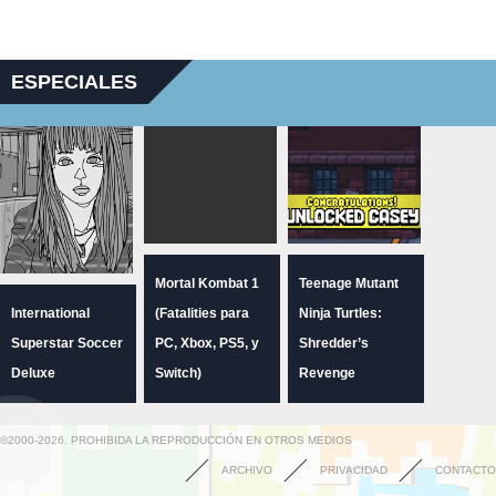
ESPECIALES
Mortal Kombat 1
Teenage Mutant
International
(Fatalities para
Ninja Turtles:
Superstar Soccer
PC, Xbox, PS5, y
Shredder’s
Deluxe
Switch)
Revenge
©2000-2026. PROHIBIDA LA REPRODUCCIÓN EN OTROS MEDIOS
ARCHIVO
PRIVACIDAD
CONTACTO