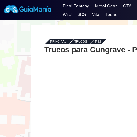
Final Fantasy
Metal Gear
GTA
WiiU
3DS
Vita
Todas
PRINCIPAL
-
TRUCOS
-
PS2
Trucos para Gungrave - 