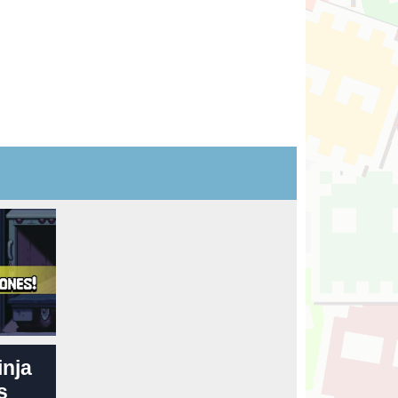
inja
s