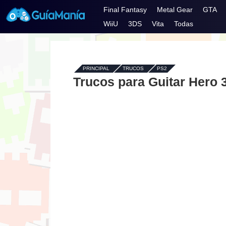
Final Fantasy
Metal Gear
GTA
WiiU
3DS
Vita
Todas
PRINCIPAL
-
TRUCOS
-
PS2
Trucos para Guitar Hero 