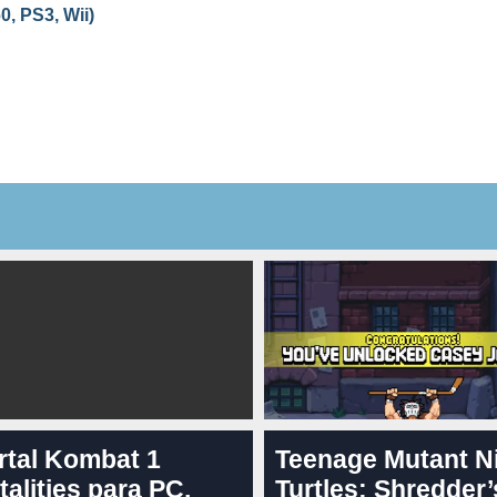
0, PS3, Wii)
rtal Kombat 1
Teenage Mutant N
talities para PC,
Turtles: Shredder’