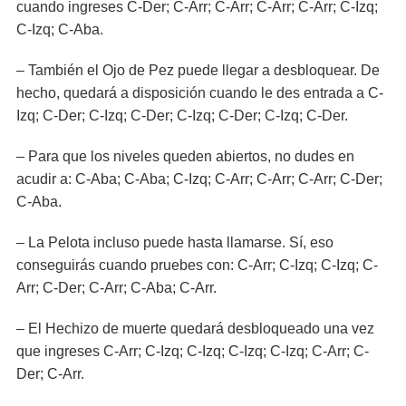
cuando ingreses C-Der; C-Arr; C-Arr; C-Arr; C-Arr; C-Izq;
C-Izq; C-Aba.
– También el Ojo de Pez puede llegar a desbloquear. De
hecho, quedará a disposición cuando le des entrada a C-
Izq; C-Der; C-Izq; C-Der; C-Izq; C-Der; C-Izq; C-Der.
– Para que los niveles queden abiertos, no dudes en
acudir a: C-Aba; C-Aba; C-Izq; C-Arr; C-Arr; C-Arr; C-Der;
C-Aba.
– La Pelota incluso puede hasta llamarse. Sí, eso
conseguirás cuando pruebes con: C-Arr; C-Izq; C-Izq; C-
Arr; C-Der; C-Arr; C-Aba; C-Arr.
– El Hechizo de muerte quedará desbloqueado una vez
que ingreses C-Arr; C-Izq; C-Izq; C-Izq; C-Izq; C-Arr; C-
Der; C-Arr.