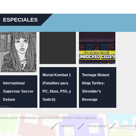
ESPECIALES
Mortal Kombat 1
Teenage Mutant
International
(Fatalities para
Ninja Turtles:
Superstar Soccer
PC, Xbox, PS5, y
Shredder’s
Deluxe
Switch)
Revenge
©2000-2026. PROHIBIDA LA REPRODUCCIÓN EN OTROS MEDIOS
ARCHIVO
PRIVACIDAD
CONTACTO