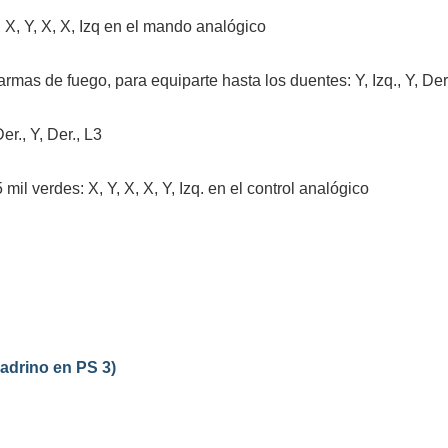
 X, Y, X, X, Izq en el mando analógico
rmas de fuego, para equiparte hasta los duentes: Y, Izq., Y, De
er., Y, Der., L3
 mil verdes: X, Y, X, X, Y, Izq. en el control analógico
Padrino en PS 3)