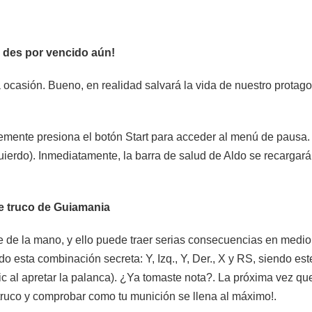
 des por vencido aún!
a ocasión. Bueno, en realidad salvará la vida de nuestro protago
emente presiona el botón Start para acceder al menú de pausa. Ac
quierdo). Inmediatamente, la barra de salud de Aldo se recargar
e truco de Guiamania
de la mano, y ello puede traer serias consecuencias en medio 
esta combinación secreta: Y, Izq., Y, Der., X y RS, siendo est
ic al apretar la palanca). ¿Ya tomaste nota?. La próxima vez qu
truco y comprobar como tu munición se llena al máximo!.