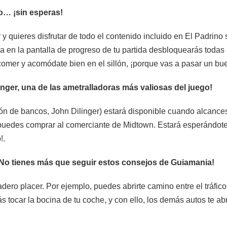
o… ¡sin esperas!
 quieres disfrutar de todo el contenido incluido en El Padrino 
rla en la pantalla de progreso de tu partida desbloquearás toda
 comer y acomódate bien en el sillón, ¡porque vas a pasar un buen
ger, una de las ametralladoras más valiosas del juego!
rón de bancos, John Dilinger) estará disponible cuando alcances
uedes comprar al comerciante de Midtown. Estará esperándote 
!.
¡No tienes más que seguir estos consejos de Guiamania!
ro placer. Por ejemplo, puedes abrirte camino entre el tráfico s
ás tocar la bocina de tu coche, y con ello, los demás autos te a