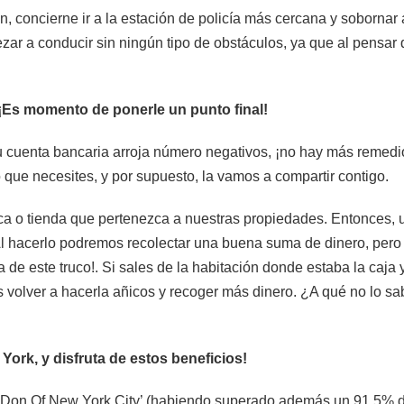
n, concierne ir a la estación de policía más cercana y sobornar 
zar a conducir sin ningún tipo de obstáculos, ya que al pensar
Es momento de ponerle un punto final!
su cuenta bancaria arroja número negativos, ¡no hay más remedi
que necesites, y por supuesto, la vamos a compartir contigo.
teca o tienda que pertenezca a nuestras propiedades. Entonces, u
 Al hacerlo podremos recolectar una buena suma de dinero, per
de este truco!. Si sales de la habitación donde estaba la caja y
olver a hacerla añicos y recoger más dinero. ¿A qué no lo sabí
York, y disfruta de estos beneficios!
‘Don Of New York City’ (habiendo superado además un 91.5% de 