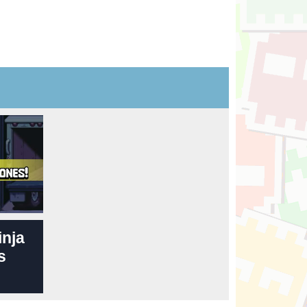
inja
s