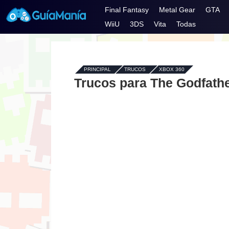
Final Fantasy
Metal Gear
GTA
WiiU
3DS
Vita
Todas
PRINCIPAL
-
TRUCOS
-
XBOX 360
Trucos para The Godfathe