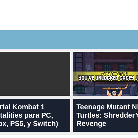
rtal Kombat 1
Teenage Mutant N
talities para PC,
Turtles: Shredder’
x, PS5, y Switch)
Revenge