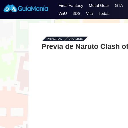
Final Fantasy
Metal Gear
GTA
WiiU
3DS
Vita
Todas
PRINCIPAL
-
ANÁLISIS
Previa de Naruto Clash of