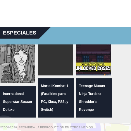
ESPECIALES
Mortal Kombat 1
Teenage Mutant
International
(Fatalities para
Ninja Turtles:
Superstar Soccer
PC, Xbox, PS5, y
Shredder’s
Deluxe
Switch)
Revenge
©2000-2026. PROHIBIDA LA REPRODUCCIÓN EN OTROS MEDIOS