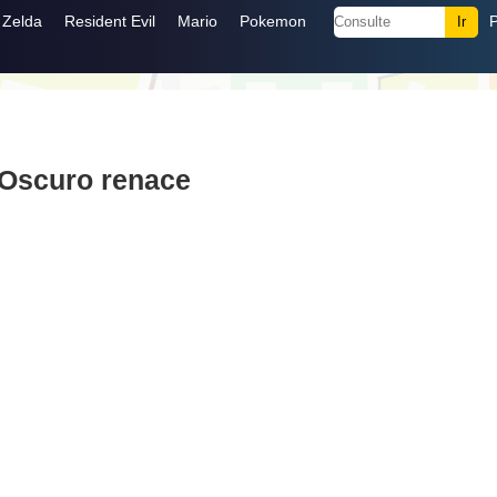
Zelda
Resident Evil
Mario
Pokemon
 Oscuro renace