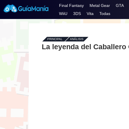
Final Fantasy
Metal Gear
GTA
WiiU
3DS
Vita
Todas
PRINCIPAL
-
ANÁLISIS
La leyenda del Caballero