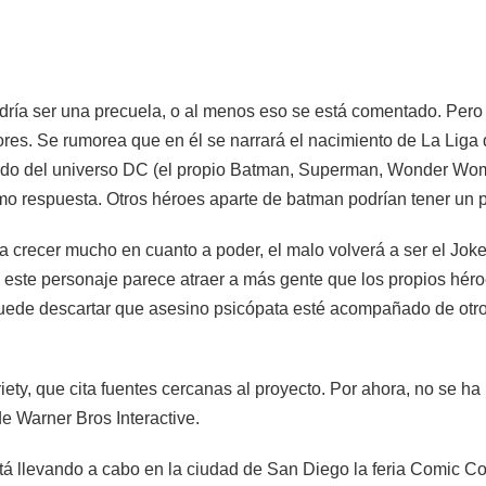
ría ser una precuela, o al menos eso se está comentado. Pero es
es. Se rumorea que en él se narrará el nacimiento de La Liga d
do del universo DC (el propio Batman, Superman, Wonder Woman
mo respuesta. Otros héroes aparte de batman podrían tener un p
 crecer mucho en cuanto a poder, el malo volverá a ser el Joke
 este personaje parece atraer a más gente que los propios héroe
puede descartar que asesino psicópata esté acompañado de otr
iety, que cita fuentes cercanas al proyecto. Por ahora, no se h
de Warner Bros Interactive.
 llevando a cabo en la ciudad de San Diego la feria Comic Co