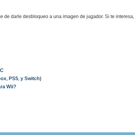
nce de darle desbloqueo a una imagen de jugador. Si te interesa
PC
box, PS5, y Switch)
ara Wii?