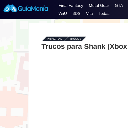
Final Fantasy
Metal Gear
GTA
WiiU
3DS
Vita
Todas
PRINCIPAL
-
TRUCOS
Trucos para Shank (Xbox 