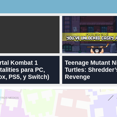
rtal Kombat 1
Teenage Mutant N
talities para PC,
Turtles: Shredder’
x, PS5, y Switch)
Revenge
OTROS MEDIOS