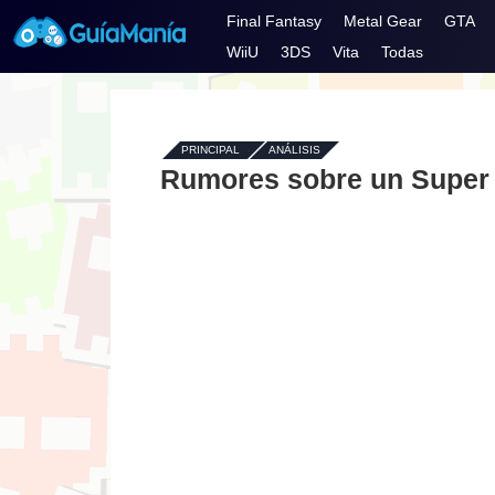
Final Fantasy
Metal Gear
GTA
WiiU
3DS
Vita
Todas
PRINCIPAL
-
ANÁLISIS
Rumores sobre un Super