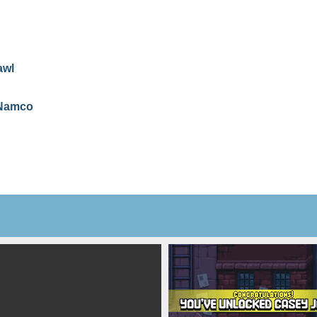
awl
 Namco