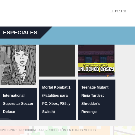
EL 13.11.11
ESPECIALES
Mortal Kombat 1
Teenage Mutant
International
(Fatalities para
Ninja Turtles:
Superstar Soccer
PC, Xbox, PS5, y
Shredder’s
Deluxe
Switch)
Revenge
©2000-2026. PROHIBIDA LA REPRODUCCIÓN EN OTROS MEDIOS