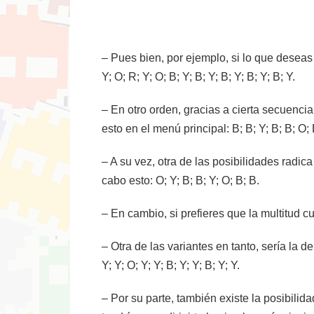
– Pues bien, por ejemplo, si lo que deseas e
Y; O; R; Y; O; B; Y; B; Y; B; Y; B; Y; B; Y.
– En otro orden, gracias a cierta secuenci
esto en el menú principal: B; B; Y; B; B; O; 
– A su vez, otra de las posibilidades radic
cabo esto: O; Y; B; B; Y; O; B; B.
– En cambio, si prefieres que la multitud cu
– Otra de las variantes en tanto, sería la 
Y; Y; O; Y; Y; B; Y; Y; B; Y; Y.
– Por su parte, también existe la posibilid