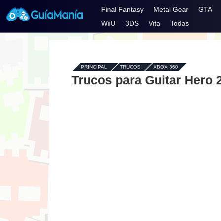
Final Fantasy
Metal Gear
GTA
WiiU
3DS
Vita
Todas
PRINCIPAL
-
TRUCOS
-
XBOX 360
Trucos para Guitar Hero 