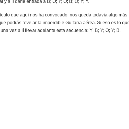
l y allí darle entrada a B; O; Y; O; B; O; Y; Y.
artículo que aquí nos ha convocado, nos queda todavía algo más 
 podrás revelar la imperdible Guitarra aérea. Si eso es lo que
una vez allí llevar adelante esta secuencia: Y; B; Y; O; Y; B.