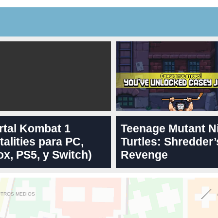
rtal Kombat 1
Teenage Mutant N
talities para PC,
Turtles: Shredder’
x, PS5, y Switch)
Revenge
OTROS MEDIOS