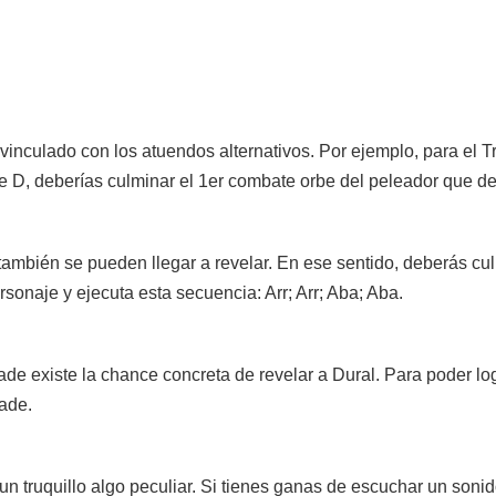
inculado con los atuendos alternativos. Por ejemplo, para el Tr
e D, deberías culminar el 1er combate orbe del peleador que de
también se pueden llegar a revelar. En ese sentido, deberás cu
ersonaje y ejecuta esta secuencia: Arr; Arr; Aba; Aba.
de existe la chance concreta de revelar a Dural. Para poder log
ade.
un truquillo algo peculiar. Si tienes ganas de escuchar un soni