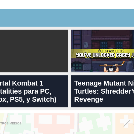
rtal Kombat 1
Teenage Mutant N
talities para PC,
Turtles: Shredder’
x, PS5, y Switch)
Revenge
OTROS MEDIOS