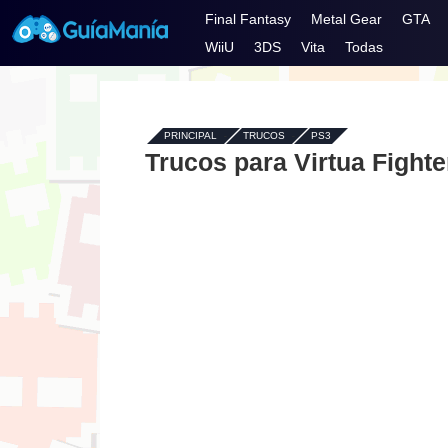
Final Fantasy
Metal Gear
GTA
WiiU
3DS
Vita
Todas
PRINCIPAL
-
TRUCOS
-
PS3
Trucos para Virtua Fighte