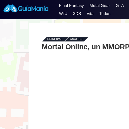
Final Fantasy
Metal Gear
GTA
WiiU
3DS
Vita
Todas
PRINCIPAL
-
ANÁLISIS
Mortal Online, un MMORP