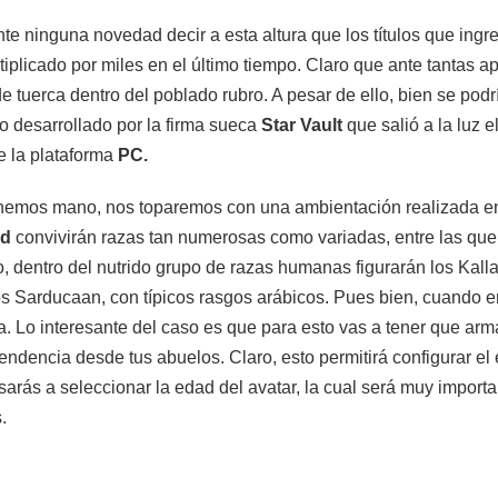
e ninguna novedad decir a esta altura que los títulos que ingre
iplicado por miles en el último tiempo. Claro que ante tantas ap
de tuerca dentro del poblado rubro. A pesar de ello, bien se pod
to desarrollado por la firma sueca
Star Vault
que salió a la luz 
de la plataforma
PC.
hemos mano, nos toparemos con una ambientación realizada e
nd
convivirán razas tan numerosas como variadas, entre las qu
, dentro del nutrido grupo de razas humanas figurarán los Kalla
 los Sarducaan, con típicos rasgos arábicos. Pues bien, cuando
a. Lo interesante del caso es que para esto vas a tener que ar
cendencia desde tus abuelos. Claro, esto permitirá configurar e
pasarás a seleccionar la edad del avatar, la cual será muy impor
.