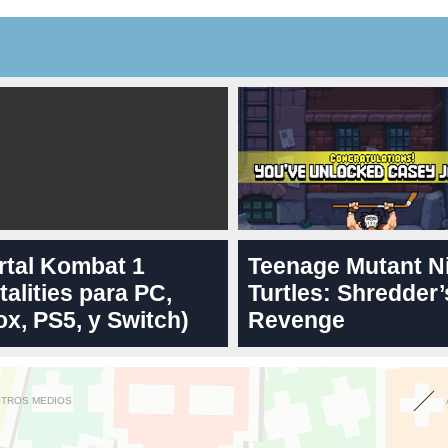
rtal Kombat 1
Teenage Mutant N
talities para PC,
Turtles: Shredder’
x, PS5, y Switch)
Revenge
OTROS MEDIOS