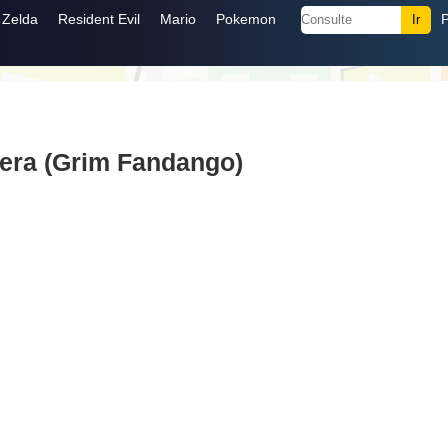
Zelda
Resident Evil
Mario
Pokemon
era (Grim Fandango)