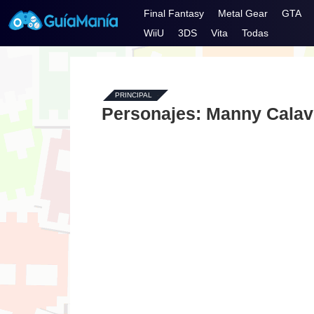
Final Fantasy
Metal Gear
GTA
WiiU
3DS
Vita
Todas
PRINCIPAL
-
Personajes: Manny Calav