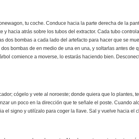
Bonewagon, tu coche. Conduce hacia la parte derecha de la pant
te y hacia atrás sobre los tubos del extractor. Cada tubo contro
 las dos bombas a cada lado del artefacto para hacer que se mu
 dos bombas de en medio de una en una, y soltarlas antes de q
árbol comience a moverse, lo estarás haciendo bien. Desconect
cador; cógelo y vete al noroeste; donde quiera que lo plantes, 
zar un poco en la dirección que te señale el poste. Cuando alc
a el signo y utilízalo para coger la llave. Sal y vuelve hacia el c