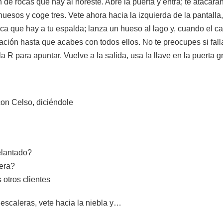
de rocas que hay al noreste. Abre la puerta y entra; te atacar
huesos y coge tres. Vete ahora hacia la izquierda de la pantalla,
oca que hay a tu espalda; lanza un hueso al lago y, cuando el cas
ración hasta que acabes con todos ellos. No te preocupes si fa
 la R para apuntar. Vuelve a la salida, usa la llave en la puerta 
con Celso, diciéndole
elantado?
 era?
 otros clientes
 escaleras, vete hacia la niebla y…