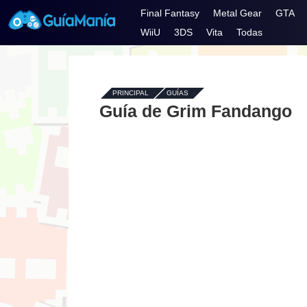
Final Fantasy
Metal Gear
GTA
WiiU
3DS
Vita
Todas
PRINCIPAL
-
GUÍAS
-
Guía de Grim Fandango