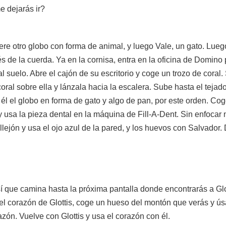
e dejarás ir?
uiere otro globo con forma de animal, y luego Vale, un gato. Lue
vés de la cuerda. Ya en la cornisa, entra en la oficina de Domino
 suelo. Abre el cajón de su escritorio y coge un trozo de coral. 
ral sobre ella y lánzala hacia la escalera. Sube hasta el tejado 
l el globo en forma de gato y algo de pan, por este orden. Coge
, y usa la pieza dental en la máquina de Fill-A-Dent. Sin enfocar 
lejón y usa el ojo azul de la pared, y los huevos con Salvador. 
sí que camina hasta la próxima pantalla donde encontrarás a Glo
l corazón de Glottis, coge un hueso del montón que verás y úsa
zón. Vuelve con Glottis y usa el corazón con él.